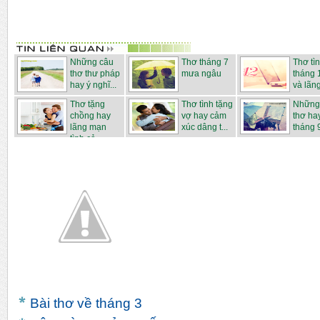
Những câu
Thơ tháng 7
Thơ tì
thơ thư pháp
mưa ngâu
tháng 
hay ý nghĩ...
và lãn
Thơ tặng
Thơ tình tặng
Những
chồng hay
vợ hay cảm
thơ ha
lãng mạn
xúc dâng t...
tháng 
tình cả...
Bài thơ về tháng 3