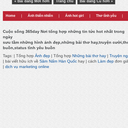
« Bài đăng Mới hơn
Trang chủ
Bài đăng Cũ hơn »
Home
|
Ảnh thiên nhiên
|
Ảnh hot girl
|
Thơ tình yêu
|
Cuộc sống 365day Nơi tổng hợp những tin tức hot nhất trong
ngày
sưu tầm những hình ảnh đẹp,những bài thơ hay,truyện cười,th
buồn,status tình yêu buồn
Tags: | Tổng hợp
Ảnh đẹp
| Tổng hợp
Những bài thơ hay
|
Truyện n
| bài viết hữu ích về
Sâm Nấm Hàn Quốc
hay | cách
Làm đẹp
đơn gi
|
dịch vụ marketing online