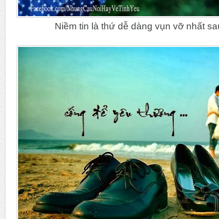
Niềm tin là thứ dễ dàng vụn vỡ nhất sau