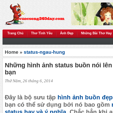
Trang Chủ
Thơ Tình Yêu
Ảnh Đẹp
Những Bài Thơ Hay
Home »
status-ngau-hung
Những hình ảnh status buồn nói lên
bạn
Thứ Năm, 26 tháng 6, 2014
Đây là bộ sưu tập
hình ảnh buồn đẹ
bạn có thể sử dụng bởi nó bao gồm
status
hay
và ý nghĩa
. Chắc hẳn khi 