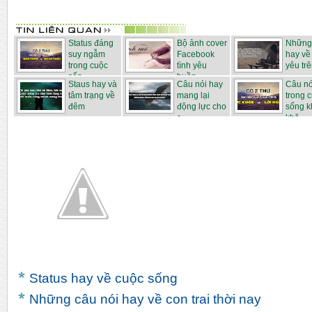
Status đáng
Bộ ảnh cover
Những 
suy ngẫm
Facebook
hay về 
trong cuộc
tình yêu
yêu trên
sốn...
buồn...
Staus hay và
Câu nói hay
Câu nó
tâm trạng về
mang lại
trong 
đêm
động lực cho
sống k
c...
khă...
Status hay về cuộc sống
Những câu nói hay về con trai thời nay