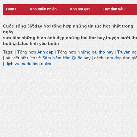
Home
|
Ảnh thiên nhiên
|
Ảnh hot girl
|
Thơ tình yêu
|
Cuộc sống 365day Nơi tổng hợp những tin tức hot nhất trong
ngày
sưu tầm những hình ảnh đẹp,những bài thơ hay,truyện cười,th
buồn,status tình yêu buồn
Tags: | Tổng hợp
Ảnh đẹp
| Tổng hợp
Những bài thơ hay
|
Truyện n
| bài viết hữu ích về
Sâm Nấm Hàn Quốc
hay | cách
Làm đẹp
đơn gi
|
dịch vụ marketing online