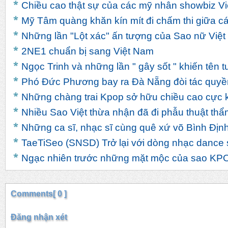
Chiều cao thật sự của các mỹ nhân showbiz Vi
Mỹ Tâm quàng khăn kín mít đi chấm thi giữa cá
Những lần "Lột xác" ấn tượng của Sao nữ Việt
2NE1 chuẩn bị sang Việt Nam
Ngọc Trinh và những lần " gây sốt " khiến tên t
Phó Đức Phương bay ra Đà Nẵng đòi tác quy
Những chàng trai Kpop sở hữu chiều cao cực k
Nhiều Sao Việt thừa nhận đã đi phẫu thuật th
Những ca sĩ, nhạc sĩ cùng quê xứ võ Bình Địn
TaeTiSeo (SNSD) Trở lại với dòng nhạc dance 
Ngạc nhiên trước những mặt mộc của sao KP
Comments[ 0 ]
Đăng nhận xét