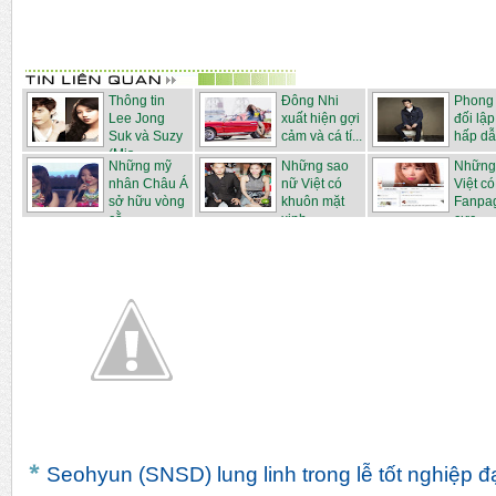
Thông tin
Đông Nhi
Phong
Lee Jong
xuất hiện gợi
đối lậ
Suk và Suzy
cảm và cá tí...
hấp dẫ
(Mis...
...
Những mỹ
Những sao
Những
nhân Châu Á
nữ Việt có
Việt c
sở hữu vòng
khuôn mặt
Fanpa
cằ...
xinh...
cực...
Seohyun (SNSD) lung linh trong lễ tốt nghiệp đ