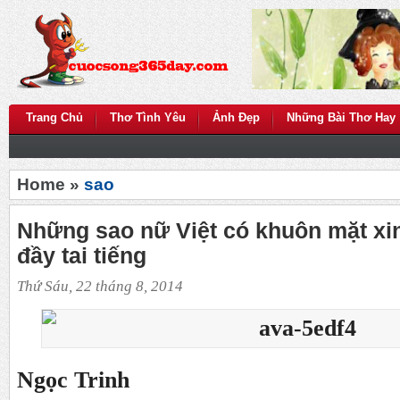
Trang Chủ
Thơ Tình Yêu
Ảnh Đẹp
Những Bài Thơ Hay
Home »
sao
Những sao nữ Việt có khuôn mặt x
đầy tai tiếng
Thứ Sáu, 22 tháng 8, 2014
Ngọc Trinh