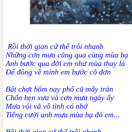
Rồi thời gian cứ thế trôi nhanh
Những cơn mưa cũng qua cùng mùa hạ
Anh bước qua đời em như mùa thay lá
Để đông về mình em bước cô đơn
Bất chợt hôm nay phố cũ mây tràn
Chốn hẹn xưa và cơn mưa ngày ấy
Mưa vội vã vô tình có nhớ
Tiếng cười anh mưa mùa hạ đó em...
Rồi thời gian cứ thế trôi nhanh