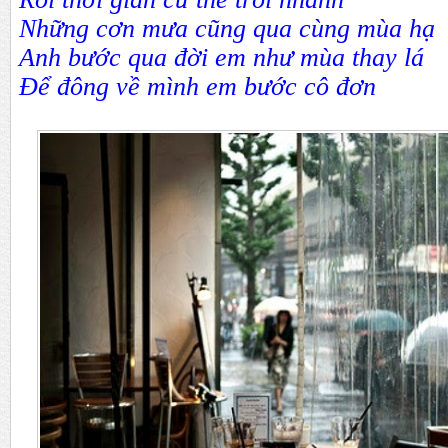
Những cơn mưa cũng qua cùng mùa hạ
Anh bước qua đời em như mùa thay lá
Để đông về mình em bước cô đơn