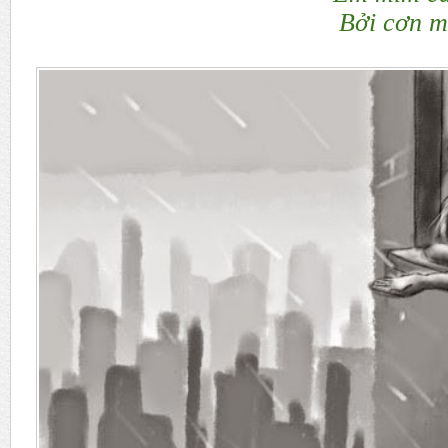
Bởi cơn 