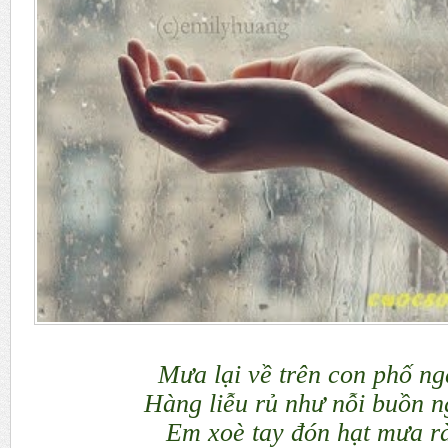
Mưa lại về trên con phố n
Hàng liễu rủ như nỗi buồn 
Em xoè tay đón hạt mưa r