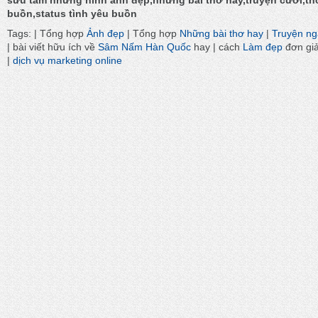
sưu tầm những hình ảnh đẹp,những bài thơ hay,truyện cười,th
buồn,status tình yêu buồn
Tags: | Tổng hợp
Ảnh đẹp
| Tổng hợp
Những bài thơ hay
|
Truyện n
| bài viết hữu ích về
Sâm Nấm Hàn Quốc
hay | cách
Làm đẹp
đơn gi
|
dịch vụ marketing online