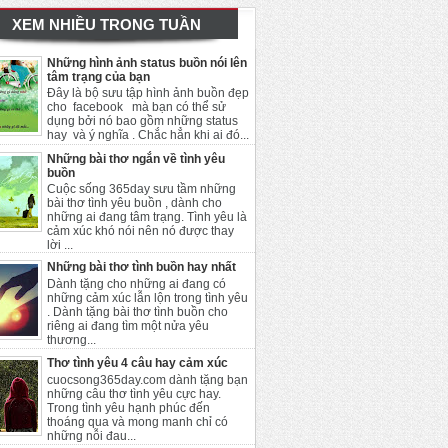
XEM NHIỀU TRONG TUẦN
Những hình ảnh status buồn nói lên
tâm trạng của bạn
Đây là bộ sưu tập hình ảnh buồn đẹp
cho facebook mà bạn có thể sử
dụng bởi nó bao gồm những status
hay và ý nghĩa . Chắc hẳn khi ai đó...
Những bài thơ ngắn về tình yêu
buồn
Cuộc sống 365day sưu tầm những
bài thơ tình yêu buồn , dành cho
những ai đang tâm trạng. Tình yêu là
cảm xúc khó nói nên nó được thay
lời ...
Những bài thơ tình buồn hay nhất
Dành tặng cho những ai đang có
những cảm xúc lẫn lộn trong tình yêu
. Dành tặng bài thơ tình buồn cho
riêng ai đang tìm một nửa yêu
thương...
Thơ tình yêu 4 câu hay cảm xúc
cuocsong365day.com dành tặng bạn
những câu thơ tình yêu cực hay.
Trong tình yêu hạnh phúc đến
thoáng qua và mong manh chỉ có
những nỗi đau...