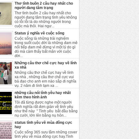
Thơ tình buồn 2 câu hay nhất cho
người đang tâm trạng
Thơ tình buồn 2 câu hay nhất cho
người đang tâm trạng tình yêu không
có lỗi lỗi là do những người trong
cuộc mà thôi. Hai ngư...
Status ý nghĩa về cuộc sống
Cuộc sống là những trải nghiệm
trong suốt cuộc đời là những đam mê
nối tiếp đam mê đừng vì một lý do gì
đó mà cảm thấy bất mãn với cuộc
đời...
Những câu thơ chế cực hay về lính
xa nhà
Những câu thơ chế cực hay về lính
xa nhà , những câu thơ chế cực vui
bá đạo cho anh em nào sắp đi nghĩa
vụ. 2 năm đi lính tạm xa ...
những câu nói tình yêu hay nhất
kèm theo hình ảnh
Tôi đã từng được nghe một người
định nghĩa rất đơn giản về tình yêu
như thế này " Tình yêu bắt đầu bằng
nụ cười, lớn lên bằng nụ hôn...
status tình yêu về mùa đông cực
hay
Cuộc sống 365 sưu tầm những cover
tình yêu về mùa đông cực hay.Tình