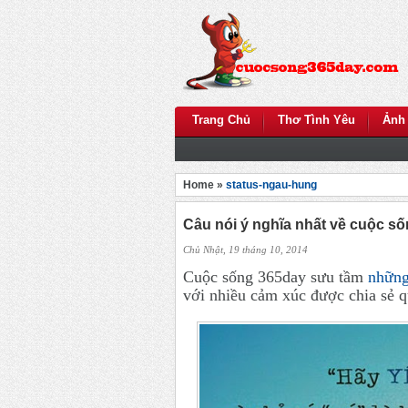
Trang Chủ
Thơ Tình Yêu
Ảnh
Home »
status-ngau-hung
Câu nói ý nghĩa nhất về cuộc s
Chủ Nhật, 19 tháng 10, 2014
Cuộc sống 365day sưu tầm
những
với nhiều cảm xúc được chia sẻ 