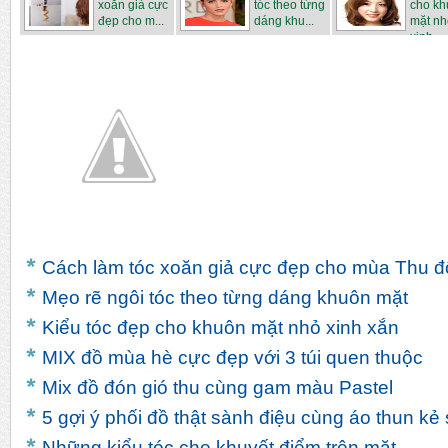
xoăn giả cực
tóc theo từng
cho kh
đẹp cho m...
dáng khu...
mặt nh
xinh...
Cách làm tóc xoăn giả cực đẹp cho mùa Thu 
Mẹo ­rẽ ngôi tóc theo từng dáng khuôn mặt
Kiểu tóc đẹp cho khuôn mặt nhỏ xinh xắn
MIX đồ mùa hè cực đẹp với 3 túi quen thuộc
Mix đồ đón gió thu cùng gam màu Pastel
5 gợi ý phối đồ thật sành điệu cùng áo thun kẻ
Những kiểu tóc che khuyết điểm trên mặt