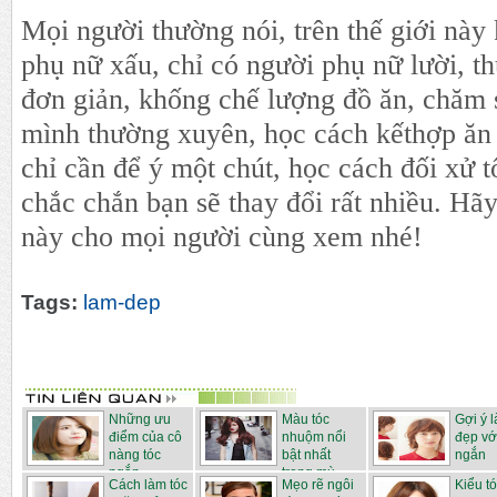
Mọi người thường nói, trên thế giới này
phụ nữ xấu, chỉ có người phụ nữ lười, t
đơn giản, khống chế lượng đồ ăn, chăm 
mình thường xuyên, học cách kếthợp ăn
chỉ cần để ý một chút, học cách đối xử t
chắc chắn bạn sẽ thay đổi rất nhiều. Hãy 
này cho mọi người cùng xem nhé!
Tags:
lam-dep
Những ưu
Màu tóc
Gợi ý 
điểm của cô
nhuộm nổi
đẹp vớ
nàng tóc
bật nhất
ngắn
ngắn
trong mù...
Cách làm tóc
Mẹo ­rẽ ngôi
Kiểu t