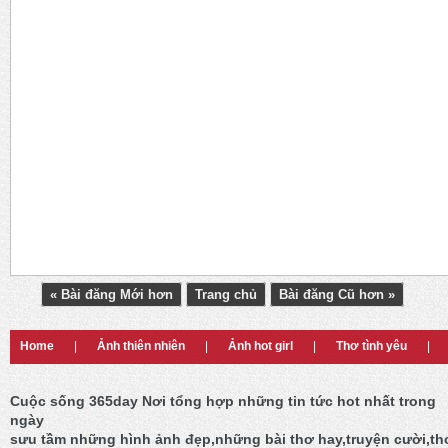
« Bài đăng Mới hơn
Trang chủ
Bài đăng Cũ hơn »
Home
|
Ảnh thiên nhiên
|
Ảnh hot girl
|
Thơ tình yêu
|
Cuộc sống 365day Nơi tổng hợp những tin tức hot nhất trong
ngày
sưu tầm những hình ảnh đẹp,những bài thơ hay,truyện cười,th