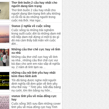
Thơ tình buồn 2 câu hay nhất cho
người đang tâm trạng
Thơ tình buồn 2 câu hay nhất cho
người đang tâm trạng tình yêu không
có lỗi lỗi là do những người trong
cuộc mà thôi. Hai ngư...
Status ý nghĩa về cuộc sống
Cuộc sống là những trải nghiệm
trong suốt cuộc đời là những đam mê
nối tiếp đam mê đừng vì một lý do gì
đó mà cảm thấy bất mãn với cuộc
đời...
Những câu thơ chế cực hay về lính
xa nhà
Những câu thơ chế cực hay về lính
xa nhà , những câu thơ chế cực vui
bá đạo cho anh em nào sắp đi nghĩa
vụ. 2 năm đi lính tạm xa ...
những câu nói tình yêu hay nhất
kèm theo hình ảnh
Tôi đã từng được nghe một người
định nghĩa rất đơn giản về tình yêu
như thế này " Tình yêu bắt đầu bằng
nụ cười, lớn lên bằng nụ hôn...
status tình yêu về mùa đông cực
hay
Cuộc sống 365 sưu tầm những cover
tình yêu về mùa đông cực hay.Tình