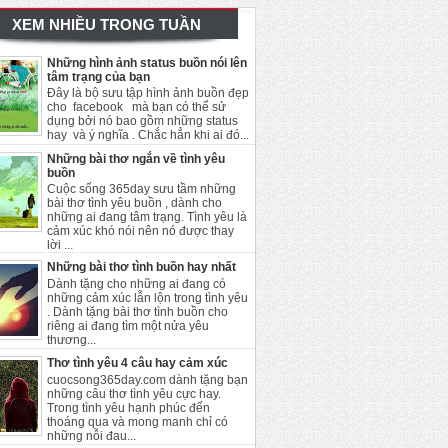
XEM NHIỀU TRONG TUẦN
Những hình ảnh status buồn nói lên
tâm trạng của bạn
Đây là bộ sưu tập hình ảnh buồn đẹp
cho facebook mà bạn có thể sử
dụng bởi nó bao gồm những status
hay và ý nghĩa . Chắc hẳn khi ai đó...
Những bài thơ ngắn về tình yêu
buồn
Cuộc sống 365day sưu tầm những
bài thơ tình yêu buồn , dành cho
những ai đang tâm trạng. Tình yêu là
cảm xúc khó nói nên nó được thay
lời ...
Những bài thơ tình buồn hay nhất
Dành tặng cho những ai đang có
những cảm xúc lẫn lộn trong tình yêu
. Dành tặng bài thơ tình buồn cho
riêng ai đang tìm một nửa yêu
thương...
Thơ tình yêu 4 câu hay cảm xúc
cuocsong365day.com dành tặng bạn
những câu thơ tình yêu cực hay.
Trong tình yêu hạnh phúc đến
thoáng qua và mong manh chỉ có
những nỗi đau...